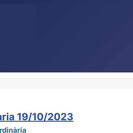
ària 19/10/2023
rdinària